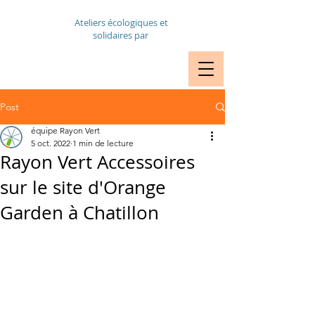
Ateliers écologiques et
solidaires par
VÉLOS RDV
RÉPARATION
Post
équipe Rayon Vert
5 oct. 2022
1 min de lecture
Rayon Vert Accessoires
sur le site d'Orange
Garden à Chatillon