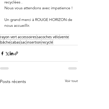
recyclées . 
Nous vous attendons avec impatience !
Un grand merci à ROUGE HORIZON de 
nous accueillir.
rayon vert accessoires
sacoches vélo
vente
bâche
cabas
sac
insertion
recyclé
Voir tout
Posts récents